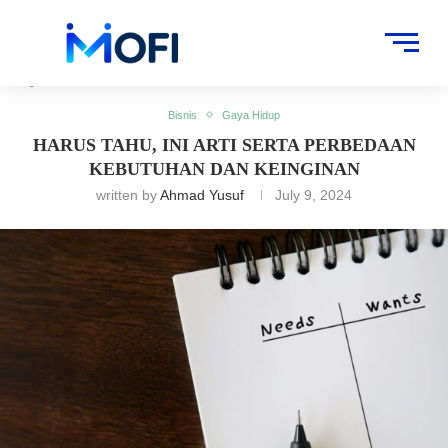
Artikel
»
Bisnis
»
Harus Tahu, Ini Arti serta Perbedaan Kebutuhan dan
Keinginan
Bisnis
Gaya Hidup
HARUS TAHU, INI ARTI SERTA PERBEDAAN
KEBUTUHAN DAN KEINGINAN
written by
Ahmad Yusuf
July 9, 2024