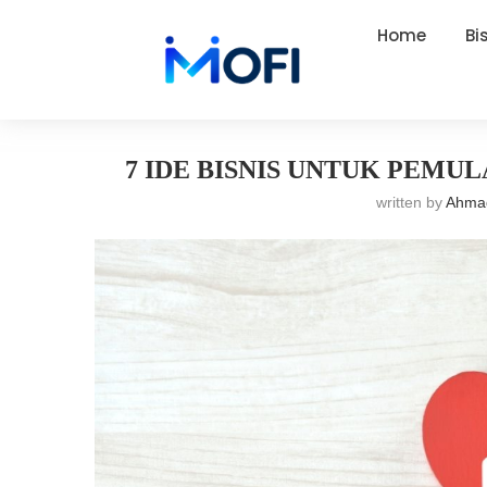
Home
Bi
Artikel
»
Bisnis
»
7 Ide Bisnis untuk Pemula, Modal Kecil 
7 IDE BISNIS UNTUK PEMU
written by
Ahma