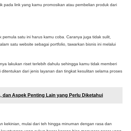
ik pada link yang kamu promosikan atau pembelian produk dari
 pemula satu ini harus kamu coba. Caranya juga tidak sulit,
m satu website sebagai portfolio, tawarkan bisnis ini melalui
knya lakukan riset terlebih dahulu sehingga kamu tidak memberi
i ditentukan dari jenis layanan dan tingkat kesulitan selama proses
, dan Aspek Penting Lain yang Perlu Diketahui
n kekinian, mulai dari teh hingga minuman dengan rasa dan
an keuntungan yang cukup besar karena bisa menyasar pasar yang