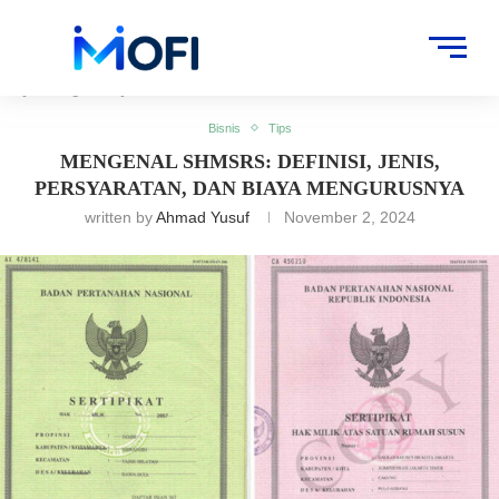
Artikel
»
Bisnis
»
Mengenal SHMSRS: Definisi, Jenis, Persyaratan, dan
Biaya Mengurusnya
Bisnis
Tips
MENGENAL SHMSRS: DEFINISI, JENIS,
PERSYARATAN, DAN BIAYA MENGURUSNYA
written by
Ahmad Yusuf
November 2, 2024