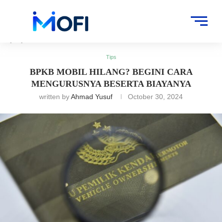
Artikel
»
Tips
»
BPKB Mobil Hilang? Begini Cara Mengurusnya Beserta
Biayanya
Tips
BPKB MOBIL HILANG? BEGINI CARA
MENGURUSNYA BESERTA BIAYANYA
written by
Ahmad Yusuf
October 30, 2024