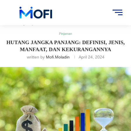
Artikel
»
Pinjaman
»
Hutang Jangka Panjang: Definisi, Jenis, Manfaat,
dan Kekurangannya
Pinjaman
HUTANG JANGKA PANJANG: DEFINISI, JENIS,
MANFAAT, DAN KEKURANGANNYA
written by
Mofi.moladin
April 24, 2024