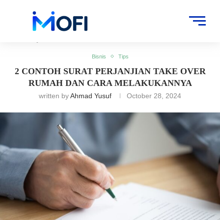
Artikel
»
Bisnis
»
2 Contoh Surat Perjanjian Take Over Rumah dan Cara
Melakukannya
Bisnis
Tips
2 CONTOH SURAT PERJANJIAN TAKE OVER
RUMAH DAN CARA MELAKUKANNYA
written by
Ahmad Yusuf
October 28, 2024