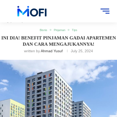
Artikel
»
Pinjaman
»
Ini Dia! Benefit Pinjaman Gadai Apartemen dan Cara
Mengajukannya!
Bisnis
Pinjaman
Tips
INI DIA! BENEFIT PINJAMAN GADAI APARTEMEN
DAN CARA MENGAJUKANNYA!
written by
Ahmad Yusuf
July 25, 2024