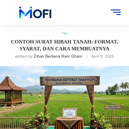
Artikel
»
Tips
»
Contoh Surat Hibah Tanah: Format, Syarat, dan Cara
Membuatnya
Tips
CONTOH SURAT HIBAH TANAH: FORMAT,
SYARAT, DAN CARA MEMBUATNYA
written by
Zihan Berliana Ram Ghani
April 9, 2026