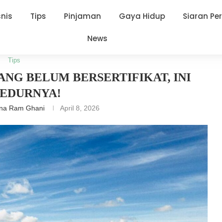
snis
Tips
Pinjaman
Gaya Hidup
Siaran Pe
News
kat, Ini Prosedurnya!
Tips
NG BELUM BERSERTIFIKAT, INI
EDURNYA!
ana Ram Ghani
April 8, 2026