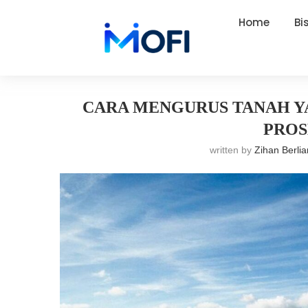
Home
Bi
Artikel
»
Tips
»
Cara Mengurus Tanah yang Belum Bersertifi
CARA MENGURUS TANAH YA
PROS
written by
Zihan Berli