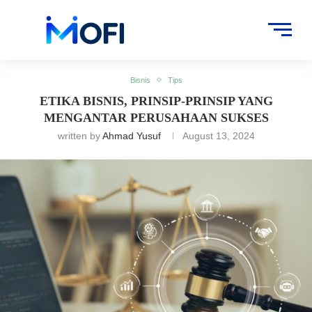
Artikel
»
Bisnis
»
Etika Bisnis, Prinsip-prinsip yang Mengantar
Perusahaan Sukses
Bisnis
Tips
ETIKA BISNIS, PRINSIP-PRINSIP YANG
MENGANTAR PERUSAHAAN SUKSES
written by
Ahmad Yusuf
August 13, 2024