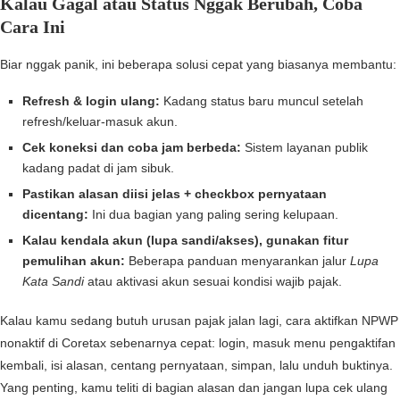
Kalau Gagal atau Status Nggak Berubah, Coba
Cara Ini
Biar nggak panik, ini beberapa solusi cepat yang biasanya membantu:
Refresh & login ulang:
Kadang status baru muncul setelah
refresh/keluar-masuk akun.
Cek koneksi dan coba jam berbeda:
Sistem layanan publik
kadang padat di jam sibuk.
Pastikan alasan diisi jelas + checkbox pernyataan
dicentang:
Ini dua bagian yang paling sering kelupaan.
Kalau kendala akun (lupa sandi/akses), gunakan fitur
pemulihan akun:
Beberapa panduan menyarankan jalur
Lupa
Kata Sandi
atau aktivasi akun sesuai kondisi wajib pajak.
Kalau kamu sedang butuh urusan pajak jalan lagi, cara aktifkan NPWP
nonaktif di Coretax sebenarnya cepat: login, masuk menu pengaktifan
kembali, isi alasan, centang pernyataan, simpan, lalu unduh buktinya.
Yang penting, kamu teliti di bagian alasan dan jangan lupa cek ulang