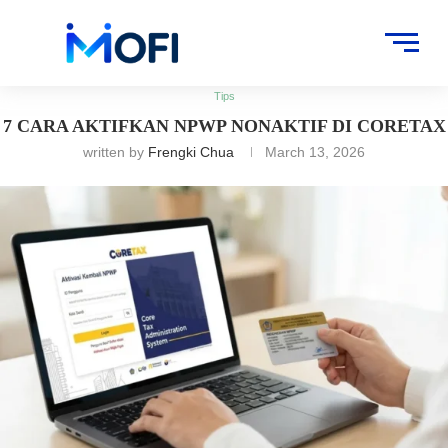
Artikel
»
Tips
»
7 Cara Aktifkan NPWP Nonaktif di Coretax
Tips
7 CARA AKTIFKAN NPWP NONAKTIF DI CORETAX
written by
Frengki Chua
March 13, 2026