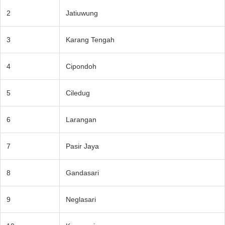
2
Jatiuwung
3
Karang Tengah
4
Cipondoh
5
Ciledug
6
Larangan
7
Pasir Jaya
8
Gandasari
9
Neglasari